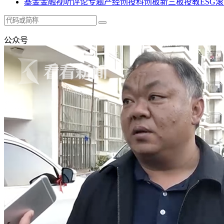
基金
金融
视听
评论
专题
产经
创投
科创板
新三板
投教
ESG
滚
公众号