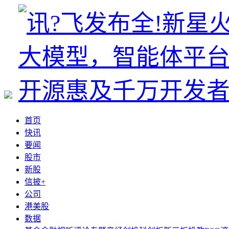
首页
快讯
要闻
股市
新股
信披+
公司
港美股
数据