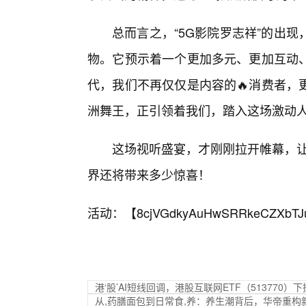
总而言之，“5G影院罗志祥”的出现
物。它预示着一个更加多元、更加互动
代，我们不再仅仅是内容的🔥消费者，
洲舞王，正引领着我们，踏入这场激动
这场视听盛宴，才刚刚拉开帷幕，让
界还将带来多少惊喜！
活动：【
8cjVGdkyAuHwSRRkeCZXbTJ
港‘股’AI短线回调，港股互联网ETF（51377
从,药膳面包到日常食,养：养生潮背后，华帝重构