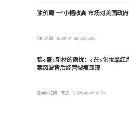
油价周‘一’小幅收高 市场对美国政
闪电新闻
2026-01-22 05:55:38
锦<盛>新材的隐忧：<在>化妆品红
案风波背后经营裂痕显现
证券时报网
曹晨
2025-08-05 21:44