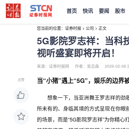
首页
快讯
要闻
股市
您当前的位置：
证券时报
>
公司
>
正文
5G影院罗志祥：当科
视听盛宴即将开启！
来源：证券时报网
作者：吴志森
2026-02-06 
当“小猪”遇上“5G”，娱乐的边界
点赞
想象一下，当亚洲舞王罗志祥的劲
所未有的、身临其境的方式呈现在你眼
的场景，而是“5G影院罗志祥”为你精